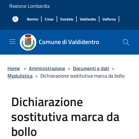
Salta al contenuto principale
Regione Lombardia
|
|
|
|
|
Bormio
Cmav
Sondalo
Valdisotto
Valfurva
Comune di Valdidentro
Home
>
Amministrazione
>
Documenti e dati
>
Modulistica
>
Dichiarazione sostitutiva marca da bollo
Dichiarazione
sostitutiva marca da
bollo