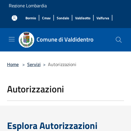
Salta al contenuto principale
Regione Lombardia
|
|
|
|
|
Bormio
Cmav
Sondalo
Valdisotto
Valfurva
Comune di Valdidentro
Home
>
Servizi
>
Autorizzazioni
Autorizzazioni
Esplora Autorizzazioni