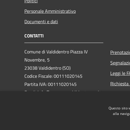
Politici
Personale Amministrativo
Documenti e dati
CONTATTI
Comune di Valdidentro Piazza IV
Prenotaz
Novembre, 5
Segnalazi
23038 Valdidentro (SO)
Leggi le 
Codice Fiscale: 00111020145
Richiesta
Partita IVA: 00111020145
Email:
info@comune.valdidentro.so.it
PEC:
valdidentro@pec.cmav.so.it
Questo sito 
Centralino Unico: +39 0342 921901
alla navig