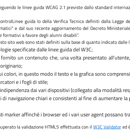
eguendo le linee guida WCAG 2.1 previste dallo standard internaz
i controlLinee guida lo della Verifica Tecnica definiti dalla Legge
formatici” e dal suo recente aggiornamento del Decreto Ministeri
e formativi a favore degli alunni disabili”.
sto sito web sono stati definiti sulla base di quanto indicato dalle
logie specificate dalle linee guida del W3C;
 fornito un contenuto che, una volta presentato all'utente
originario;
 colori, in questo modo il testo e la grafica sono comprensib
tori e i fogli di stile;
’indipendenza dai vari dispositivi (collegato alla modalità re
i di navigazione chiari e consistenti al fine di aumentare la
usti marker affinché i browser ed i vari user agent possano t
 superato la validazione HTML5 effettuata con il
W3C Validator
ed è