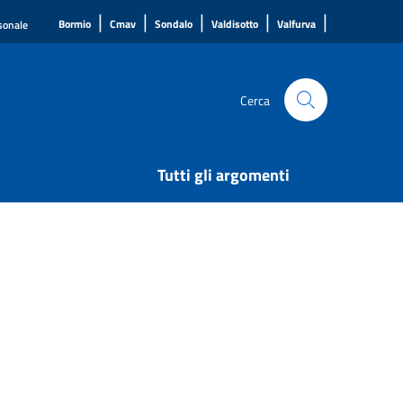
|
|
|
|
|
Bormio
Cmav
Sondalo
Valdisotto
Valfurva
rsonale
Cerca
Tutti gli argomenti