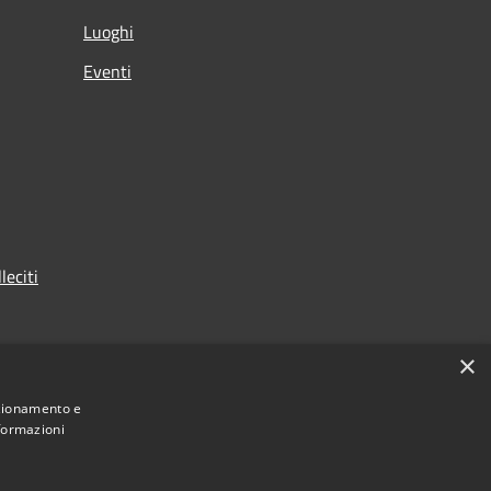
Luoghi
Eventi
leciti
×
nzionamento e
nformazioni