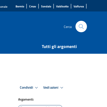
|
|
|
|
|
Bormio
Cmav
Sondalo
Valdisotto
Valfurva
rsonale
Cerca
Tutti gli argomenti
Condividi
Vedi azioni
Argomenti: