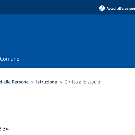
Accedi all'area pe
il Comune
zi alla Persona
>
Istruzione
>
Diritto allo studio
2:34