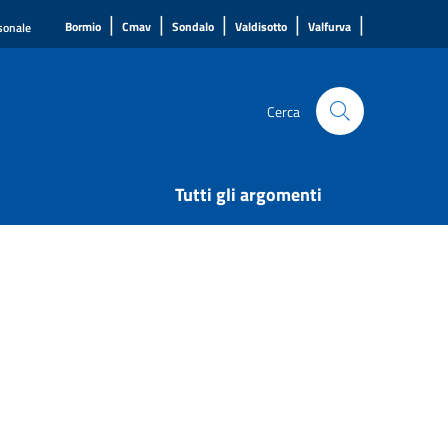
|
|
|
|
|
Bormio
Cmav
Sondalo
Valdisotto
Valfurva
rsonale
Cerca
Tutti gli argomenti