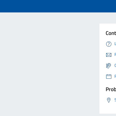
Cont
Prob