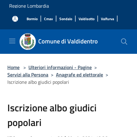
Salta al contenuto principale
Regione Lombardia
|
|
|
|
|
Bormio
Cmav
Sondalo
Valdisotto
Valfurva
Comune di Valdidentro
Home
>
Ulteriori informazioni - Pagine
>
Servizi alla Persona
>
Anagrafe ed elettorale
>
Iscrizione albo giudici popolari
Iscrizione albo giudici
popolari