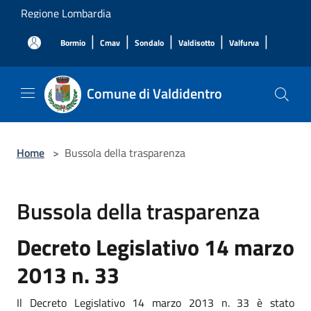
Salta al contenuto principale
Regione Lombardia
|
|
|
|
|
Bormio
Cmav
Sondalo
Valdisotto
Valfurva
Comune di Valdidentro
Home
>
Bussola della trasparenza
Bussola della trasparenza
Decreto Legislativo 14 marzo
2013 n. 33
Il Decreto Legislativo 14 marzo 2013 n. 33 è stato