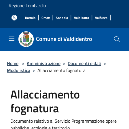
Salta al contenuto principale
Regione Lombardia
|
|
|
|
|
Bormio
Cmav
Sondalo
Valdisotto
Valfurva
Comune di Valdidentro
Home
>
Amministrazione
>
Documenti e dati
>
Modulistica
>
Allacciamento fognatura
Allacciamento
fognatura
Documento relativo al Servizio Programmazione opere
pubbliche, ecologia e territorio