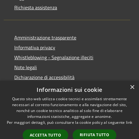
Richiesta assistenza
Amministrazione trasparente
Informativa privacy
Whistleblowing - Segnalazione illeciti
Note legali
Dichiarazione di accessibilità
×
Segnalazione di inaccessibilità
Informazioni sui cookie
Questo sito web utilizza cookie tecnici e assimilati strettamente
necessari al corretto funzionamento e alla navigazione del sito,
nonché un cookie tecnico analitico al solo fine di elaborare
informazioni statistiche, aggregate e anonime.
RSS
Copyright © 2026 • Comune di
Per maggiori dettagli, può consultare la cookie policy al seguente
link
Accessibilità
Valdidentro • Powered by
Privacy
Municipium
Accesso
•
RIFIUTA TUTTO
ACCETTA TUTTO