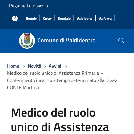
Salta al contenuto principale
Regione Lombardia
|
|
|
|
|
Bormio
Cmav
Sondalo
Valdisotto
Valfurva
Comune di Valdidentro
Home
>
Novità
>
Avvisi
>
Medico del ruolo unico di Assistenza Primaria –
Conferimento incarico a tempo determinato alla Dr.ssa
CONTE Martina.
Medico del ruolo
unico di Assistenza