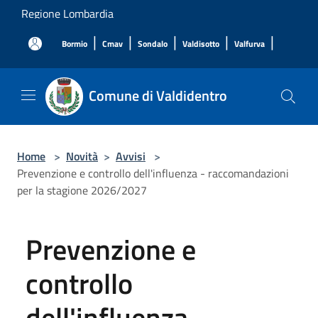
Salta al contenuto principale
Regione Lombardia
|
|
|
|
|
Bormio
Cmav
Sondalo
Valdisotto
Valfurva
Comune di Valdidentro
Home
>
Novità
>
Avvisi
>
Prevenzione e controllo dell'influenza - raccomandazioni
per la stagione 2026/2027
Prevenzione e
controllo
dell'influenza -