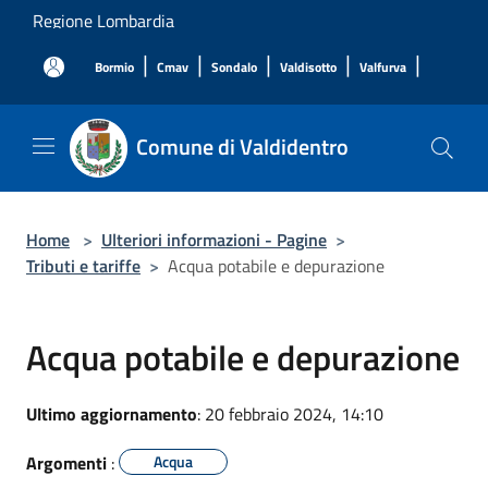
Salta al contenuto principale
Regione Lombardia
|
|
|
|
|
Bormio
Cmav
Sondalo
Valdisotto
Valfurva
Comune di Valdidentro
Home
>
Ulteriori informazioni - Pagine
>
Tributi e tariffe
>
Acqua potabile e depurazione
Acqua potabile e depurazione
Ultimo aggiornamento
: 20 febbraio 2024, 14:10
Argomenti
:
Acqua