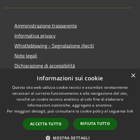
Amministrazione trasparente
Informativa privacy
Whistleblowing - Segnalazione illeciti
Note legali
Dichiarazione di accessibilità
×
Segnalazione di inaccessibilità
Informazioni sui cookie
Questo sito web utilizza cookie tecnici e assimilati strettamente
necessari al corretto funzionamento e alla navigazione del sito,
nonché un cookie tecnico analitico al solo fine di elaborare
informazioni statistiche, aggregate e anonime.
RSS
Copyright © 2026 • Comune di
Per maggiori dettagli, può consultare la cookie policy al seguente
link
Accessibilità
Valdidentro • Powered by
Privacy
Municipium
Accesso
•
RIFIUTA TUTTO
ACCETTA TUTTO
Cookie
redazione
Mappa del sito
MOSTRA DETTAGLI