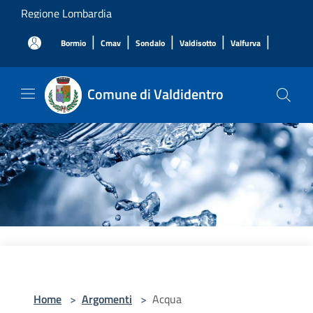
Salta al contenuto principale
Regione Lombardia
|
|
|
|
|
Bormio
Cmav
Sondalo
Valdisotto
Valfurva
Comune di Valdidentro
Home
>
Argomenti
>
Acqua