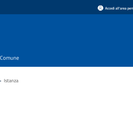
Accedi all'area pe
il Comune
>
Istanza