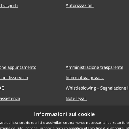
Autorizzazioni
 trasporti
ione appuntamento
Amministrazione trasparente
one disservizio
Informativa privacy
FAQ
Whistleblowing - Segnalazione il
 assistenza
Note legali
Dichiarazione di accessibilità
Informazioni sui cookie
Segnalazione di inaccessibilità
web utilizza cookie tecnici e assimilati strettamente necessari al corretto fu
azione del sito, nonché un cookie tecnico analitico al solo fine di elaborare i