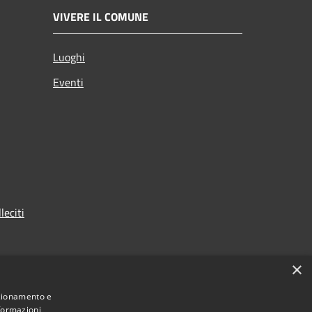
VIVERE IL COMUNE
Luoghi
Eventi
leciti
×
nzionamento e
nformazioni