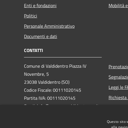
Enti e fondazioni
Mobilità e
Politici
Personale Amministrativo
Documenti e dati
CONTATTI
Comune di Valdidentro Piazza IV
Prenotaz
Novembre, 5
Segnalazi
23038 Valdidentro (SO)
Leggi le 
Codice Fiscale: 00111020145
Richiesta
Partita IVA: 00111020145
Email:
info@comune.valdidentro.so.it
PEC:
valdidentro@pec.cmav.so.it
Questo sito 
Centralino Unico: +39 0342 921901
alla navig