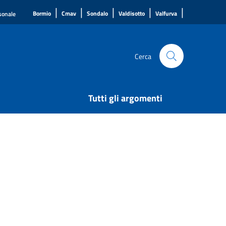
|
|
|
|
|
Bormio
Cmav
Sondalo
Valdisotto
Valfurva
rsonale
Cerca
Tutti gli argomenti