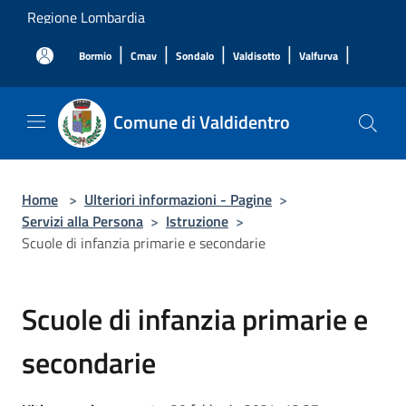
Salta al contenuto principale
Regione Lombardia
|
|
|
|
|
Bormio
Cmav
Sondalo
Valdisotto
Valfurva
Comune di Valdidentro
Home
>
Ulteriori informazioni - Pagine
>
Servizi alla Persona
>
Istruzione
>
Scuole di infanzia primarie e secondarie
Scuole di infanzia primarie e
secondarie