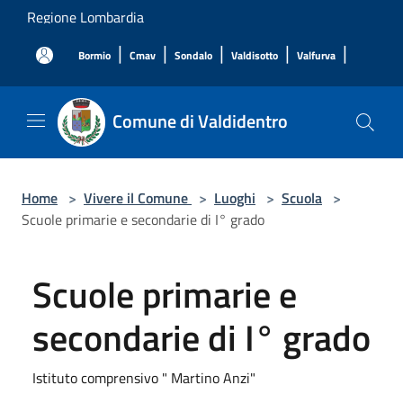
Salta al contenuto principale
Regione Lombardia
|
|
|
|
|
Bormio
Cmav
Sondalo
Valdisotto
Valfurva
Comune di Valdidentro
Home
>
Vivere il Comune
>
Luoghi
>
Scuola
>
Scuole primarie e secondarie di I° grado
Scuole primarie e
secondarie di I° grado
Istituto comprensivo " Martino Anzi"