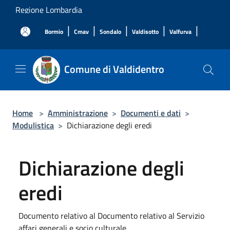
Salta al contenuto principale
Regione Lombardia
|
|
|
|
|
Bormio
Cmav
Sondalo
Valdisotto
Valfurva
Comune di Valdidentro
Home
>
Amministrazione
>
Documenti e dati
>
Modulistica
>
Dichiarazione degli eredi
Dichiarazione degli
eredi
Documento relativo al Documento relativo al Servizio
affari generali e socio culturale