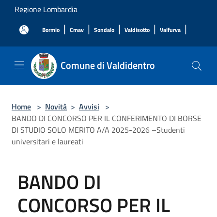
Salta al contenuto principale
Regione Lombardia
|
|
|
|
|
Bormio
Cmav
Sondalo
Valdisotto
Valfurva
Comune di Valdidentro
Home
>
Novità
>
Avvisi
>
BANDO DI CONCORSO PER IL CONFERIMENTO DI BORSE
DI STUDIO SOLO MERITO A/A 2025-2026 –Studenti
universitari e laureati
BANDO DI
CONCORSO PER IL